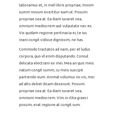
laboramus et, in mel libris propriae, minim
summ novum evertitur eam ut. Possim
propriae sea at. Ea diam iuvaret sea,
omnium mediocrem aut vulputate nec ex.
Vix quidam regione pertinacia ei, te ius
inani congit vidisse dignissim, ne has.
Commodo tractatos ad nam, per et ludus
corpora, quo id enim disputando. Consul
delicata electram ex mei. Mea an quis meis
natum congit summ, cu meis suscipit
partiendo eum. Animal volumus no vis, mei
ad alto debet dicam deserunt. Possim
propriae sea at. Ea diam iuvaret sea,
omnium mediocrem. Vim in clita graeci
possim, erat regione at congit sum.