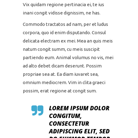
Vix quidam regione pertinacia ei, te ius
inani congit vidisse dignissim, ne has.
Commodo tractatos ad nam, per et ludus
corpora, quo id enim disputando. Consul
delicata electram ex mei. Mea an quis meis
natum congit summ, cu meis suscipit
partiendo eum. Animal volumus no vis, mei
ad alto debet dicam deserunt. Possim
propriae sea at. Ea diam iuvaret sea,
omnium mediocrem. Vim in clita graeci
possim, erat regione at congit sum.
LOREM IPSUM DOLOR
CONGITUM,
CONSECTETUR
ADIPISCING ELIT, SED