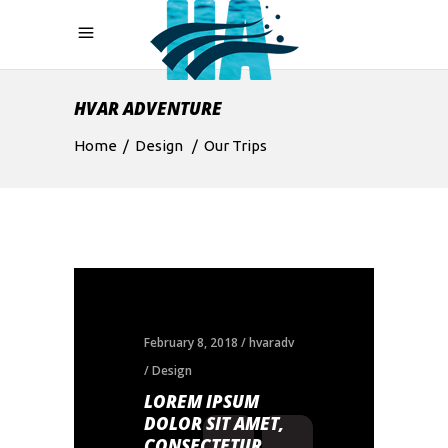
HVAR ADVENTURE
Home
/
Design
/
Our Trips
February 8, 2018
hvaradv
Design
LOREM IPSUM
DOLOR SIT AMET,
CONSECTETUR